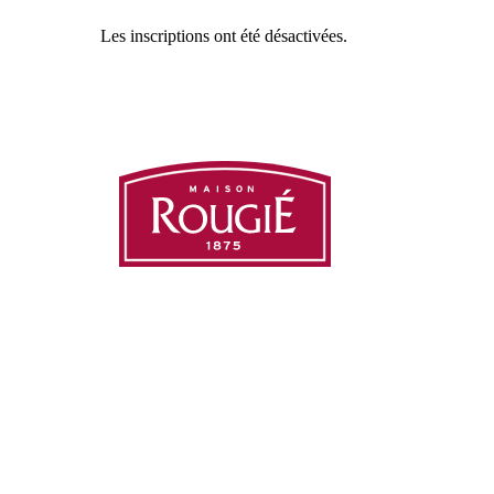
Les inscriptions ont été désactivées.
Nos actualités
Nos produits
Presse
FAQ
150 ans au service de
votre imagination
Nous rejoindre
Contact
©2025 tous droits réser