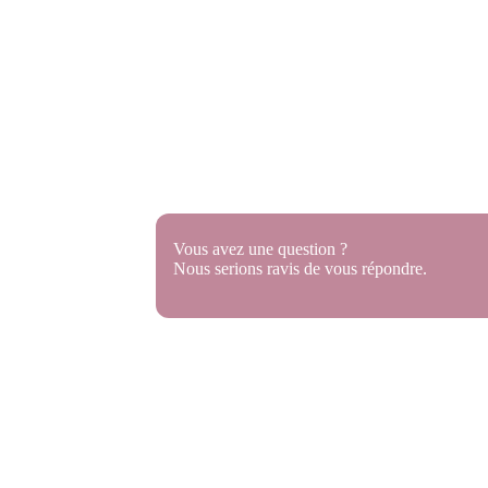
Suivez nous sur les réseaux
Ne manquez aucune de nos actualités
Vous avez une question ?
Nous serions ravis de vous répondre.
vés
Politique de confidentialité
Politique de cookies