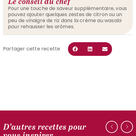
Le conseil du chef
Pour une touche de saveur supplémentaire, vous
pouvez ajouter quelques zestes de citron ou un
peu de vinaigre de riz dans la crème au wasabi
pour rehausser les arômes.
Partager cette recette
D’autres recettes pour
AUTOUR DU CANARD
vous inspirer
Pépites de foie gras de canard