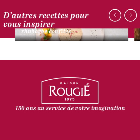
D’autres recettes pour
AUTOUR DU CANARD
vous inspirer
Bloc de foie gras, mangue et
rhubarbe confites
150 ans au service de votre imagination