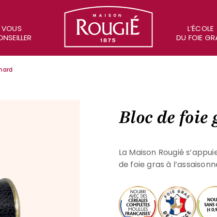
Maison Rougié
VOUS
L’ÉCOLE
NSEILLER
DU FOIE GR
anard
Bloc de foie
La Maison Rougié s’appui
de foie gras à l’assaison