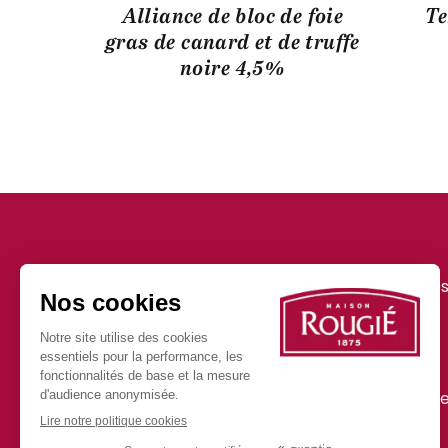
Alliance de bloc de foie
Te
gras de canard et de truffe
noire 4,5%
Nos actualité
Nos produits
Presse
FAQ
150 ans au service de
votre imagination
Nous rejoindr
Contact