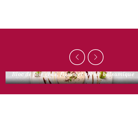
AUTOUR DU CANARD
Bloc de foie gras, figues et crème balsamique