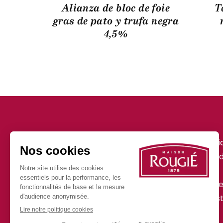
Alianza de bloc de foie
T
gras de pato y trufa negra
4,5%
Nuestras noti
Nuestros pro
Prensa
Preguntas Fr
150 años al servicio
de su imaginación
Únase a nuest
Contacto