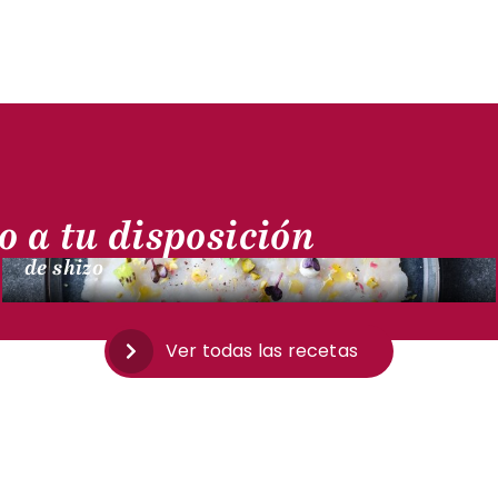
MARINERAS
o a tu disposición
Carpaccio de bacalao, crema batida y hojas
de shizo
Ver todas las recetas