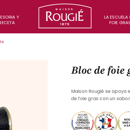
Maison Rougié
ESORIA Y
LA ESCUELA 
RECETA
FOIE GRA
ato
Bloc de foie
Maison Rougié se apoya e
de foie gras con un sabor