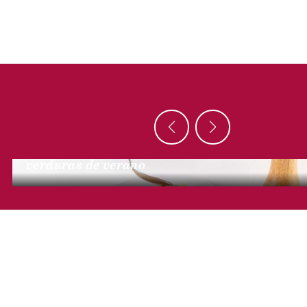
CON PATO
Escalope de foie gras a la plancha, ragú de
verduras de verano