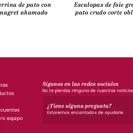
errina de pato con
Escalopas de foie gr
magret ahumado
pato crudo corte ob
Síganos en las redes sociales
cias
No te pierdas ninguna de nuestras noticia
ductos
¿Tiene alguna pregunta?
ecuentes
Estaremos encantados de ayudarle.
ro equipo