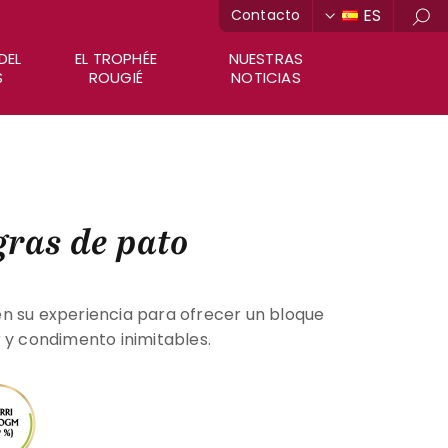
ES
Contacto
Bus
DEL
EL TROPHÉE
NUESTRAS
S
ROUGIÉ
NOTICIAS
 gras de pato
n su experiencia para ofrecer un bloque
 y condimento inimitables.