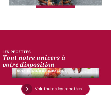
LES RECETTES
Tout notre univers à
CÔTÉ MER
votre disposition
Queue et pinces de homard, petits
pois et salade mesclun
Voir toutes les recettes