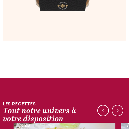
LES RECETTES
Tout notre univers à
AUTOUR DU CANARD
votre disposition
Mignardises de ganache de foie
gras