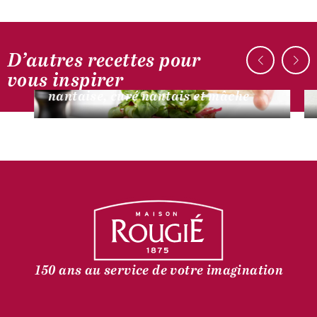
D’autres recettes pour
AUTOUR DU CANARD
vous inspirer
Burger d’effiloché de canard à la
nantaise, curé nantais et mâche
150 ans au service de votre imagination