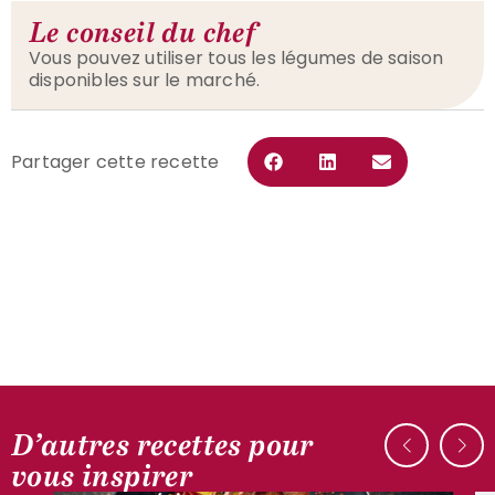
Le conseil du chef
Vous pouvez utiliser tous les légumes de saison
disponibles sur le marché.
Partager cette recette
D’autres recettes pour
AUTOUR DU CANARD
vous inspirer
Aiguillettes de magret de canard en