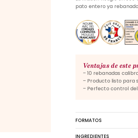
pato entero ya rebanado
Ventajas de este 
– 10 rebanadas calibra
– Producto listo para 
– Perfecto control de
FORMATOS
INGREDIENTES