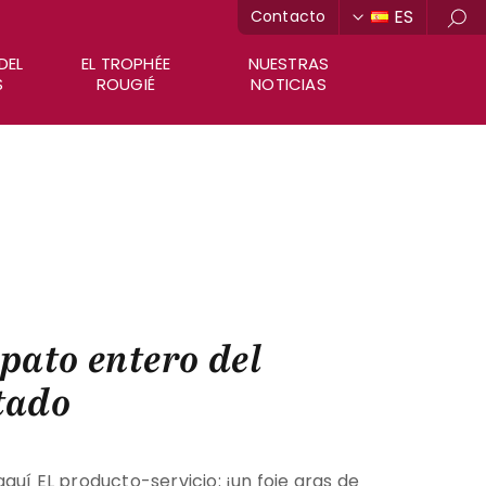
ES
Contacto
Bus
DEL
EL TROPHÉE
NUESTRAS
S
ROUGIÉ
NOTICIAS
 pato entero del
tado
quí EL producto-servicio: ¡un foie gras de