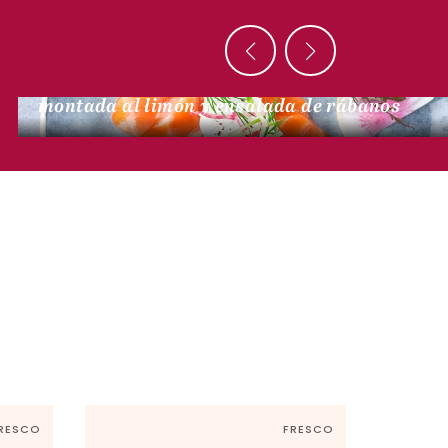
MARINERAS
Ventresca de salmón ahumado, nata
montada al limón y ensalada de rábanos
RESCO
FRESCO