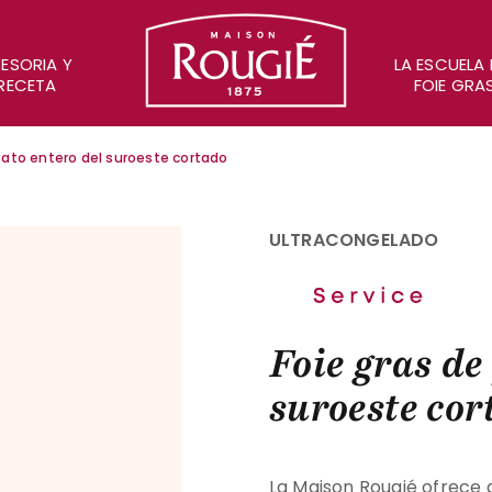
Maison Rougié
ESORIA Y
LA ESCUELA 
RECETA
FOIE GRA
pato entero del suroeste cortado
ULTRACONGELADO
Foie gras de
suroeste cor
La Maison Rougié ofrece a