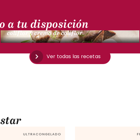
MARINERAS
o a tu disposición
Filete de arenque ahumado, champiñones,
coliflor y crema de coliflor
Ver todas las recetas
star
ULTRACONGELADO
F