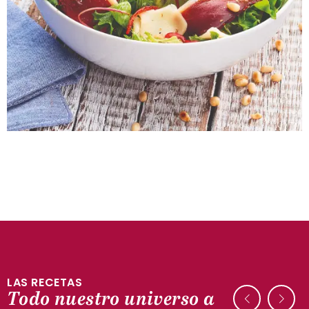
LAS RECETAS
CON PATO
Todo nuestro universo a
Pastel de carne desmenuzada de