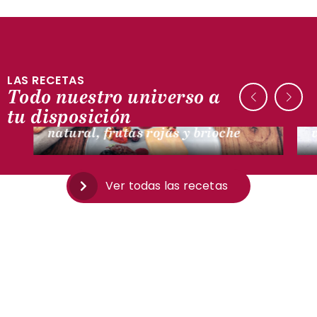
LAS RECETAS
Todo nuestro universo a
CON PATO
tu disposición
Terrina de foie gras entero
natural, frutas rojas y brioche
Ver todas las recetas