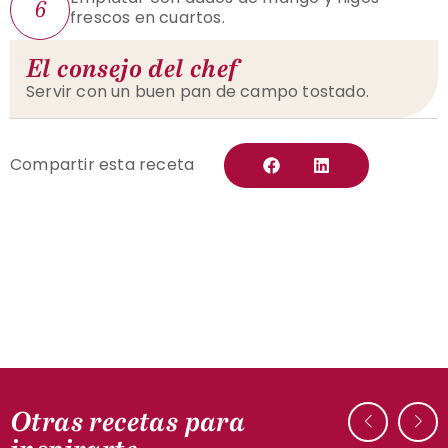
6
frescos en cuartos.
El consejo del chef
Servir con un buen pan de campo tostado.
Compartir esta receta
Otras recetas para
CON PATO