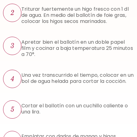
Triturar fuertemente un higo fresco con 1 dl
2
de agua.
En medio del ballotín de foie gras,
colocar los higos secos marinados.
Apretar bien el ballotín en un doble papel
3
film y
cocinar a baja temperatura 25 minutos
a 70°.
Una vez transcurrido el tiempo, colocar en un
4
bol de agua helada para cortar la cocción.
Cortar el ballotín con un cuchillo caliente o
5
una lira.
Emplatar con dados de mango y higos