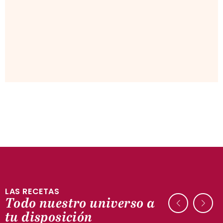
LAS RECETAS
Todo nuestro universo a
CON PATO
tu disposición
Poké bowl con magret ahumado,