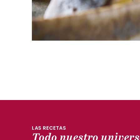
LAS RECETAS
Todo nuestro univers