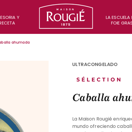
Maison Rougié
ESORIA Y
LA ESCUELA 
RECETA
FOIE GRA
aballa ahumada
ULTRACONGELADO
Caballa ah
La Maison Rougié enrique
mundo ofreciendo caball