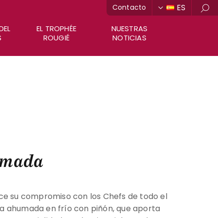
ES
Contacto
Bus
DEL
EL TROPHÉE
NUESTRAS
S
ROUGIÉ
NOTICIAS
umada
ce su compromiso con los Chefs de todo el
a ahumada en frío con piñón, que aporta