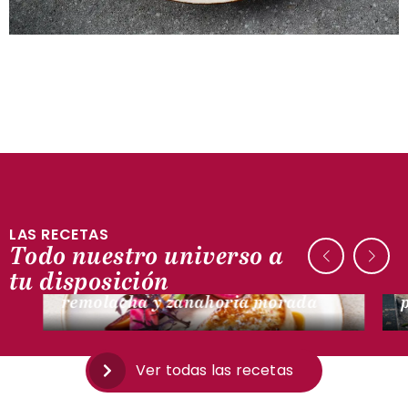
LAS RECETAS
Todo nuestro universo a
CON PATO
tu disposición
Escalope de foie gras a la sartén,
remolacha y zanahoria morada
Ver todas las recetas