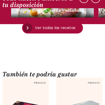
CON PATO
tu disposición
Magret de pato, setas y calabaza
Ver todas las recetas
También te podría gustar
FRESCO
FRESCO