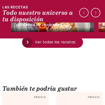
LAS RECETAS
Todo nuestro universo a
CON PATO
tu disposición
Escalope de foie gras a la plancha,
verduras de invierno
Ver todas las recetas
También te podría gustar
FRESCO
FRESCO